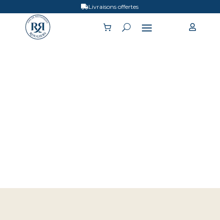
Livraisons offertes


CONTACT /
VISITE