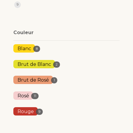
9
Couleur
Blanc
8
Brut de Blanc
2
Brut de Rosé
1
Rosé
11
Rouge
9