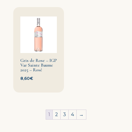
Gris de Rose – IGP
Var Sainte Baume
2025 – Rosé
8,60
€
1
2
3
4
→