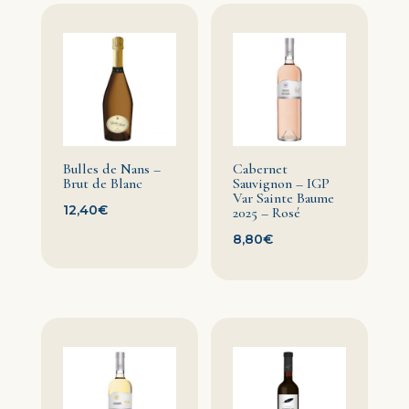
Bulles de Nans –
Cabernet
Brut de Blanc
Sauvignon – IGP
Var Sainte Baume
12,40
€
2025 – Rosé
8,80
€