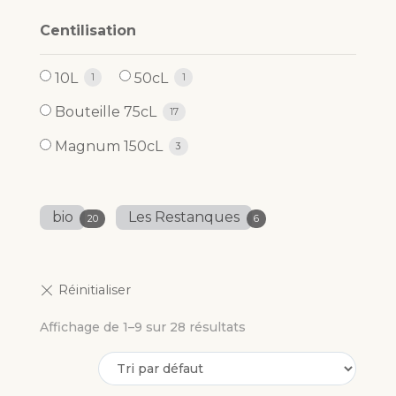
Centilisation
10L
50cL
1
1
Bouteille 75cL
17
Magnum 150cL
3
bio
Les Restanques
20
6
Affichage de 1–9 sur 28 résultats