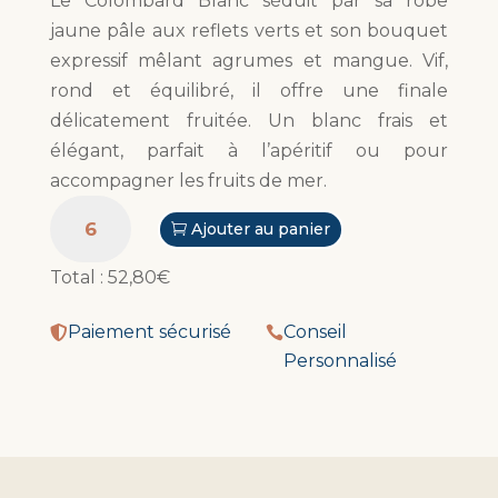
Le Colombard Blanc séduit par sa robe
jaune pâle aux reflets verts et son bouquet
expressif mêlant agrumes et mangue. Vif,
rond et équilibré, il offre une finale
délicatement fruitée. Un blanc frais et
élégant, parfait à l’apéritif ou pour
accompagner les fruits de mer.
quantité
Ajouter au panier
de
Colombard
Total :
52,80€
-
IGP
Paiement sécurisé
Conseil


Var
Personnalisé
Sainte
Baume
2025
-