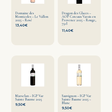
Domaine des
Dragon des Glaces –
Monticoles – Le Vallon
AOP Coteaux Varois en
2025 – Rosé
Provence 2025 – Rouge,
75cl
13,40
€
11,40
€
Marselan – IGP Var
Sauvignon – IGP Var
Sainte Baume 2025
Sainte Baume 2025 –
Blanc
9,50
€
9,50
€