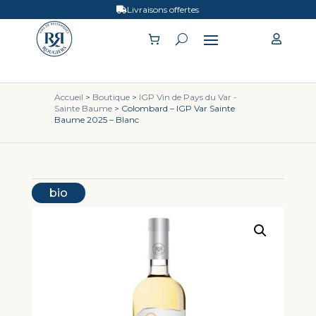
Livraisons offertes


Accueil
>
Boutique
>
IGP Vin de Pays du Var -
Sainte Baume
> Colombard – IGP Var Sainte
Baume 2025 – Blanc
bio