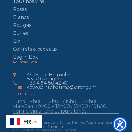
Tous nos vins
Rosés
Blancs
Rouges
Bulles
Bio
Coffrets & cadeaux
Bag in Box
NOUS TROUVER
49 Av. de Brignoles,

83170 Rougiers
+33 4 94 80 42 47

cave.saintebaume@orange.fr

Horaires
Lundi : 9h00 – 12h00 / 15h00 - 18h00
Mar–Sam : 9h00 – 12h00 / 15h00 - 19h00
Fermé dimanche et jours fériés
FR
© 2025 Les Vignerons de la Sainte-Baume. Tous droits réservés.
Mentions légales
Confidentialité
L'abus d'alcool est dangereux pour la santé.